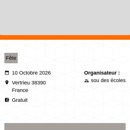
Fête
date_range
10 Octobre 2026
Organisateur :
sou des écoles
supervisor_account
room
Vertrieu 38390
France
account_balance_wallet
Gratuit