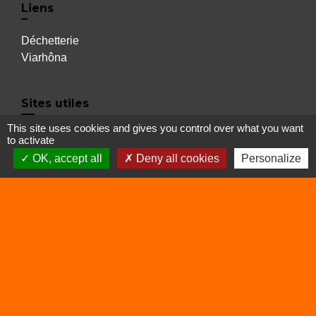
Liens
Déchetterie
Viarhôna
Sites utiles
This site uses cookies and gives you control over what you want
Balcons du Dauphiné
to activate
OK, accept all
Deny all cookies
Personalize
Isère
Auvergne Rhône Alpes
Mentions légales
-
Politique de confidentialité
-
Accessibilité
-
Plan du site
-
Gestion des cookies
Site créé en partenariat avec Réseau des Communes