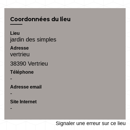
Coordonnées du lieu
Lieu
jardin des simples
Adresse
vertrieu
38390 Vertrieu
Téléphone
-
Adresse email
-
Site Internet
-
Signaler une erreur sur ce lieu