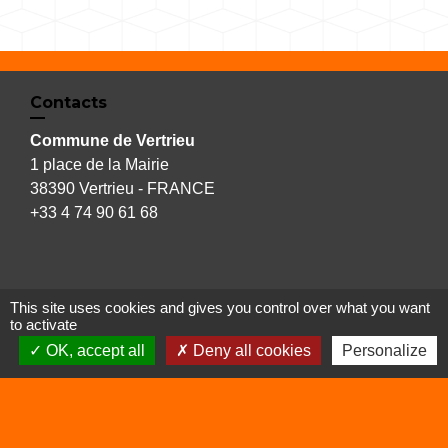
Contacts
Commune de Vertrieu
1 place de la Mairie
38390 Vertrieu - FRANCE
+33 4 74 90 61 68
This site uses cookies and gives you control over what you want
Liens
to activate
OK, accept all
Deny all cookies
Personalize
Déchetterie
Viarhôna
Sites utiles