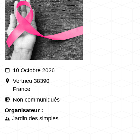
date_range
10 Octobre 2026
room
Vertrieu 38390
France
account_balance_wallet
Non communiqués
Organisateur :
Jardin des simples
supervisor_account