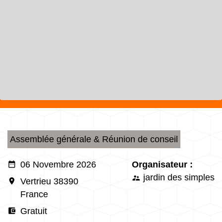
Assemblée générale & Réunion de conseil
date_range
06 Novembre 2026
Organisateur :
jardin des simples
supervisor_account
room
Vertrieu 38390
France
account_balance_wallet
Gratuit