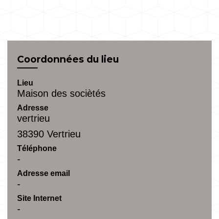
Coordonnées du lieu
Lieu
Maison des sociètés
Adresse
vertrieu
38390 Vertrieu
Téléphone
-
Adresse email
-
Site Internet
-