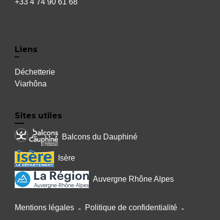
+33 4 74 90 61 68
Liens
Déchetterie
Viarhôna
Sites utiles
Balcons du Dauphiné
Isère
Auvergne Rhône Alpes
Mentions légales
-
Politique de confidentialité
-